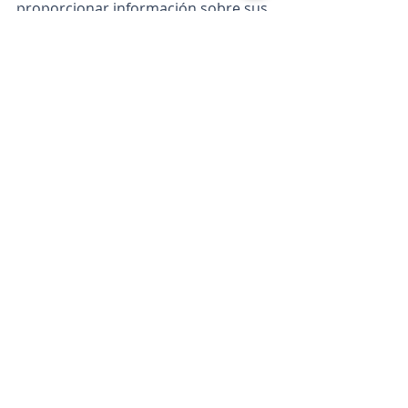
proporcionar información sobre sus 
antecedentes familiares.
AUTORA: Dra. Ana Airoldi
Especialista en Oncologia Clinica y 
Asesoramiento Genético
Oncología
Entradas recientes
Ver todo