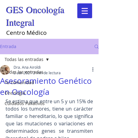
GES Oncología
Integral
Centro Médico
Entrada
Todas las entradas
Dra. Ana Airoldi
Todas las entradas
2 abr 2021
2 min de lectura
Asesoramiento Genético
Tu comunidad
en Oncología
Oncología
Se estima que entre un 5 y un 15% de 
Cuidados Paliativos
todos los tumores, tiene un carácter 
familiar o hereditario, lo que significa 
que las mutaciones o variaciones en 
determinados genes se transmiten 